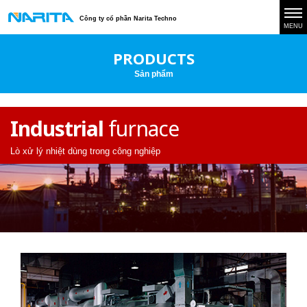
Công ty cổ phần Narita Techno
MENU
PRODUCTS
Sản phẩm
Industrial
furnace
Lò xử lý nhiệt dùng trong công nghiệp