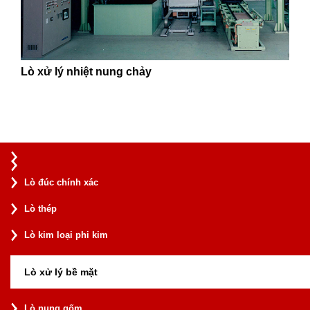
Lò xử lý nhiệt nung chảy
Lò đúc chính xác
Lò thép
Lò kim loại phi kim
Lò xử lý bề mặt
Lò nung gốm