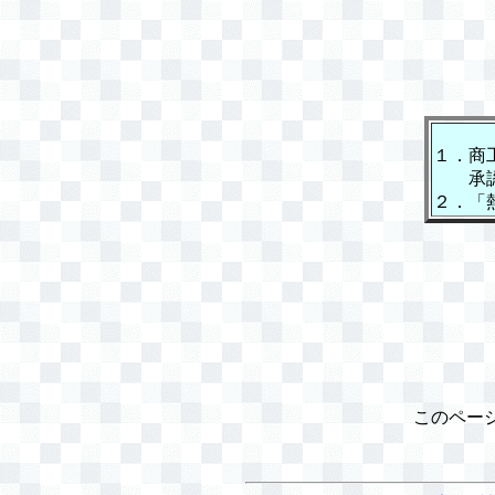
１．商
承認さ
２．「
このペー