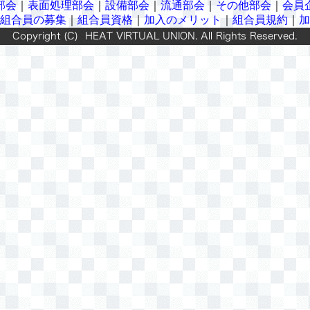
部会
｜
表面処理部会
｜
設備部会
｜
流通部会
｜
その他部会
｜
会員
組合員の募集
｜
組合員資格
｜
加入のメリット
｜
組合員規約
｜
加