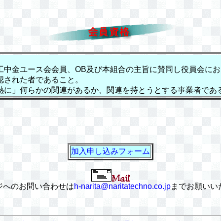
工中金ユース会会員、OB及び本組合の主旨に賛同し役員会にお
れた者であること。
熱に」何らかの関連があるか、関連を持とうとする事業者であ
加入申し込みフォーム
ジへのお問い合わせは
h-narita@naritatechno.co.jp
までお願いい