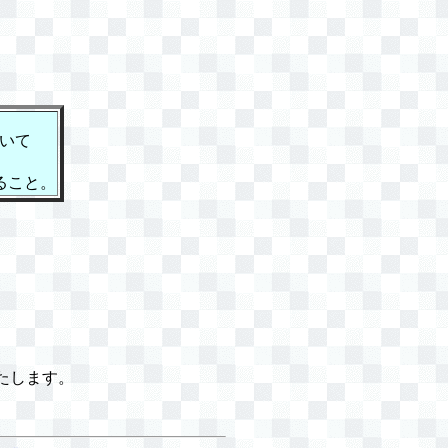
いて
ること。
たします。