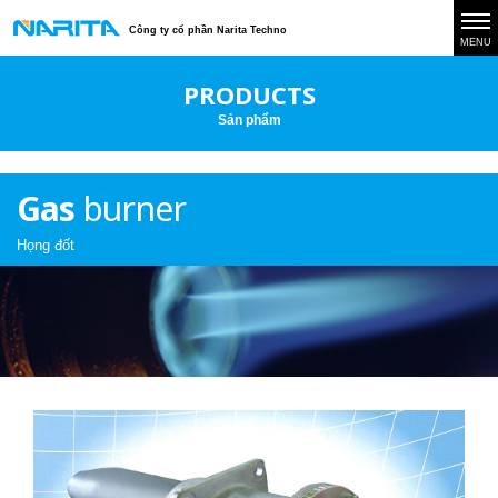
Công ty cổ phần Narita Techno
MENU
PRODUCTS
Sản phẩm
Gas
burner
Họng đốt