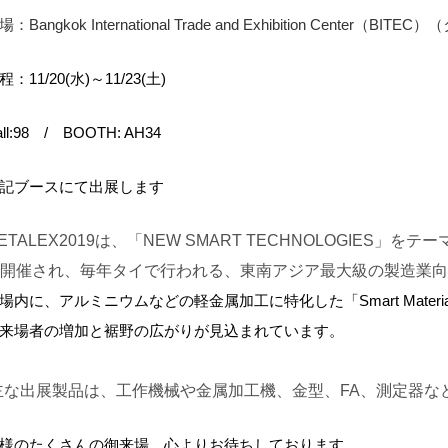
場：Bangkok International Trade and Exhibition Center（B
程：11/20(水)～11/23(土)
all:98 / BOOTH: AH34
記ブースにて出展します
ETALEX2019は、「NEW SMART TECHNOLOGIES」をテ
開催され、
毎年タイで行われる、東南アジア最大級の製造業向
場内に、アルミニウムなどの軽金属加工に特化した「Smart Materi
来場者の増加と裾野の広がりが見込まれています。
な出展製品は、工作機械や金属加工機、金型、FA、測定器な
様のたくさんの御来場 心よりお待ちしております。